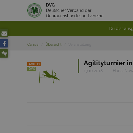
DVG
Deutscher Verband der
Gebrauchshundesportvereine
Du bist ausg
Caniva
Übersicht
Veranstaltung
Agilityturnier i
AGILITY
DVG
13.10.2018
Hans-Nowa