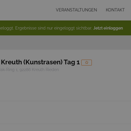
VERANSTALTUNGEN
KONTAKT
eloggt. Ergebnisse sind nur eingeloggt sichtbar.
Jetzt einloggen
n Kreuth (Kunstrasen) Tag 1
k-Ring 1, 92286 Kreuth Rieden