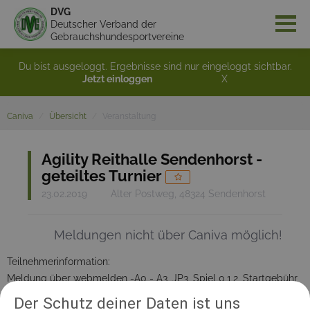
DVG
Deutscher Verband der
Gebrauchshundesportvereine
Du bist ausgeloggt. Ergebnisse sind nur eingeloggt sichtbar.
Jetzt einloggen
X
Caniva
Übersicht
Veranstaltung
Agility Reithalle Sendenhorst -
geteiltes Turnier
23.02.2019
Alter Postweg, 48324 Sendenhorst
Meldungen nicht über Caniva möglich!
Teilnehmerinformation:
Meldung über webmelden -A0 - A3, JP3, Spiel 0,1,2, Startgebühr
15 EUR, weitere Informationen auf der HP des Vereins
Der Schutz deiner Daten ist uns