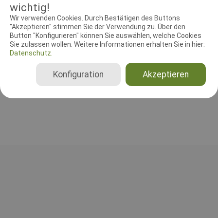
wichtig!
Wir verwenden Cookies. Durch Bestätigen des Buttons
RICHTER UND HELFER
"Akzeptieren" stimmen Sie der Verwendung zu. Über den
Button "Konfigurieren" können Sie auswählen, welche Cookies
Sie zulassen wollen. Weitere Informationen erhalten Sie in hier:
Agilityrichter
Datenschutz.
Dietmar Pantel
Deutschland
Konfiguration
Akzeptieren
Agility 0 Small, Agility 0 Medium, Agility 0 Large, Agility 1 Small, Agility 1 Medium, Agility 1 Large, Agility 2 Small, Agility 2 Medium, Agility 2 Large, Agility 3 Small, Agility 3 Medium, Agility 3 Large, Jumping 3 Small, Jumping 3 Medium, Jumping 3 Large, Spiel (J1 + J2) Small, Spiel (J1 + J2) Medium, Spiel (J1 + J2) Large, Spiel (J0) Small, Medium, Large