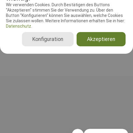
RICHTER UND HELFER
Wir verwenden Cookies. Durch Bestätigen des Buttons
"Akzeptieren" stimmen Sie der Verwendung zu. Über den
Button "Konfigurieren" können Sie auswählen, welche Cookies
Leistungsrichter
Sie zulassen wollen. Weitere Informationen erhalten Sie in hier:
Dr. Hans Arenhoevel
Datenschutz.
Deutschland
A, B, C, Gesamt, IPO 1, IPO 2, IPO 3, FCI-FPr 1, FCI-FPr 2, FCI-FPr 3, BH-VT mit SKN, BH-VT ohne SKN
Konfiguration
Akzeptieren