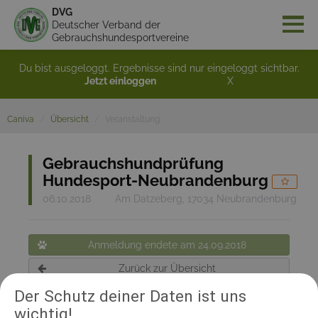
DVG
Deutscher Verband der
Gebrauchshundesportvereine
Du bist ausgeloggt. Ergebnisse sind nur eingeloggt sichtbar.
Jetzt einloggen
X
Caniva
Übersicht
Veranstaltung
Gebrauchshundprüfung
Hundesport-Neubrandenburg
06.10.2018
Am Datzeberg, 17034 Neubrandenburg
Anmeldung endete am 24.09.2018
Zurück zur Übersicht
Der Schutz deiner Daten ist uns
wichtig!