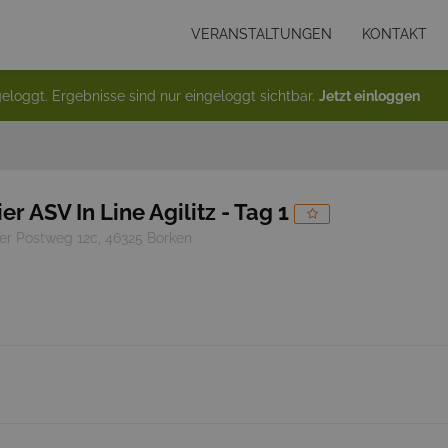
VERANSTALTUNGEN
KONTAKT
eloggt. Ergebnisse sind nur eingeloggt sichtbar.
Jetzt einloggen
r ASV In Line Agilitz - Tag 1
r Postweg 12c, 46325 Borken