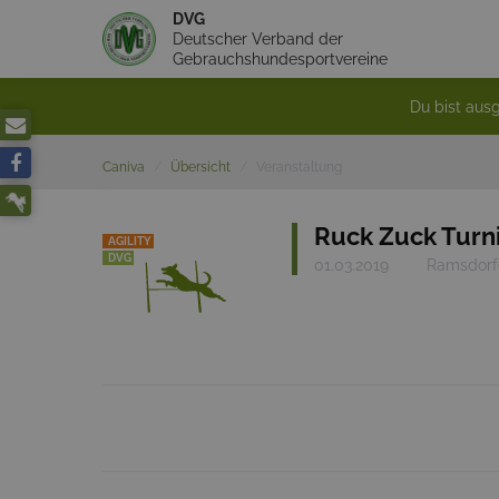
DVG
Deutscher Verband der
Gebrauchshundesportvereine
Du bist ausg
Caniva
Übersicht
Veranstaltung
Ruck Zuck Turnie
AGILITY
DVG
01.03.2019
Ramsdorfe