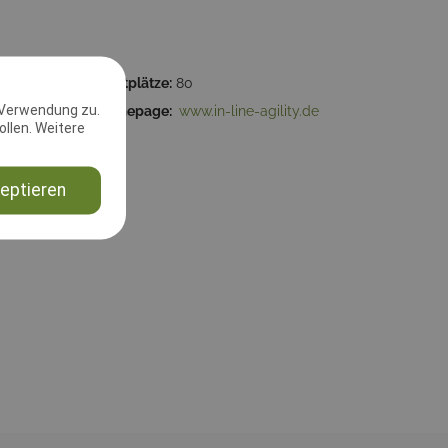
Startplätze:
80
 Verwendung zu.
 12c,
Homepage:
www.in-line-agility.de
llen. Weitere
eptieren