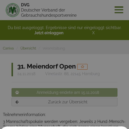
DVG
Deutscher Verband der
Gebrauchshundesportvereine
Du bist ausgeloggt. Ergebnisse sind nur eingeloggt sichtbar.
Jetzt einloggen
X
Caniva
Übersicht
Veranstaltung
31. Meiendorf Open
24.11.2018
Vinetastr. 88, 22145 Hamburg
Anmeldung endete am 15.11.2018
Zurück zur Übersicht
Teilnehmerinformation:
3 Mannschaftspokale werden vergeben: Jeweils 2 Hund-Mensch-
Teams bilden eine Mannschaft, die sich gerne einen kreativen