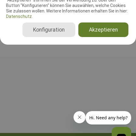
Ramona Holzfuß
Button "Konfigurieren" können Sie auswählen, welche Cookies
Sie zulassen wollen. Weitere Informationen erhalten Sie in hier:
Deutschland
Datenschutz.
Beginner, Klasse 1, Klasse 2, Klasse 3, Senioren
Konfiguration
Akzeptieren