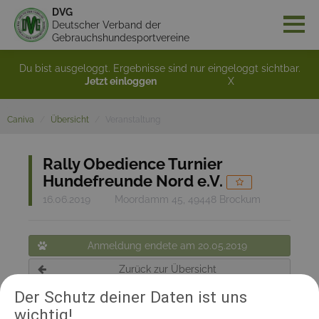
DVG
Deutscher Verband der
Gebrauchshundesportvereine
Du bist ausgeloggt. Ergebnisse sind nur eingeloggt sichtbar.
Jetzt einloggen
X
Caniva
Übersicht
Veranstaltung
Rally Obedience Turnier
Hundefreunde Nord e.V.
16.06.2019
Moordamm 45, 49448 Brockum
Anmeldung endete am 20.05.2019
Zurück zur Übersicht
Der Schutz deiner Daten ist uns
wichtig!