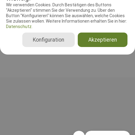
RICHTER UND HELFER
Wir verwenden Cookies. Durch Bestätigen des Buttons
"Akzeptieren" stimmen Sie der Verwendung zu. Über den
Button "Konfigurieren" können Sie auswählen, welche Cookies
Leistungsrichter
Sie zulassen wollen. Weitere Informationen erhalten Sie in hier:
Monika Brzoska
Datenschutz.
Deutschland
Beginner, Klasse 1, Klasse 2, Klasse 3, Senioren
Konfiguration
Akzeptieren