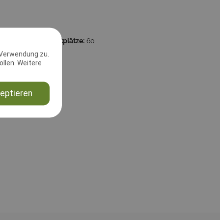
:00:00
Startplätze:
60
 Verwendung zu.
59399
llen. Weitere
eptieren