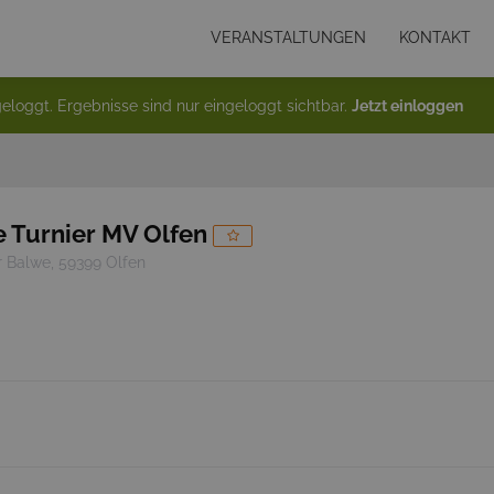
VERANSTALTUNGEN
KONTAKT
eloggt. Ergebnisse sind nur eingeloggt sichtbar.
Jetzt einloggen
 Turnier MV Olfen
r Balwe, 59399 Olfen