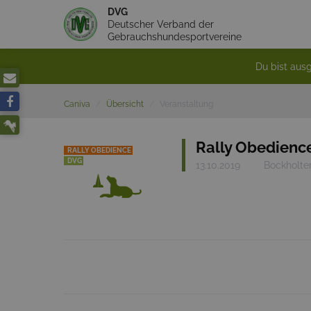
DVG
Deutscher Verband der
Gebrauchshundesportvereine
Du bist ausg
Caniva
Übersicht
Veranstaltung
Rally Obedience
RALLY OBEDIENCE
DVG
13.10.2019
Bockholte