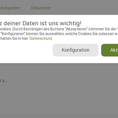
üfungsleiter
Dokumente
 deiner Daten ist uns wichtig!
ebeginn:
01.08.2019 00:00:00
Meldeschluss:
31.08.2019 00
ookies. Durch Bestätigen des Buttons "Akzeptieren" stimmen Sie der
chtender Verein:
MV-Olfen e.V.,
Adresse:
Bockholter Balwe, 
"Konfigurieren" können Sie auswählen, welche Cookies Sie zulassen wo
18
Olfen
alten Sie in hier:
Datenschutz.
Konfiguration
Akz
Beginner, Klasse 1, Klasse 2, Klasse 3, Senioren