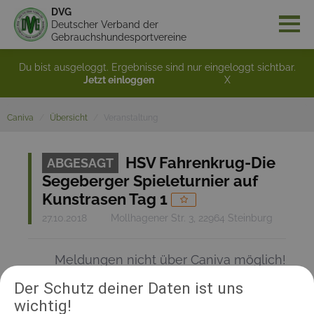
DVG
Deutscher Verband der
Gebrauchshundesportvereine
Du bist ausgeloggt. Ergebnisse sind nur eingeloggt sichtbar.
Jetzt einloggen
X
Caniva
Übersicht
Veranstaltung
HSV Fahrenkrug-Die
ABGESAGT
Segeberger Spieleturnier auf
Kunstrasen Tag 1
27.10.2018
Mollhagener Str. 3, 22964 Steinburg
Meldungen nicht über Caniva möglich!
Der Schutz deiner Daten ist uns
wichtig!
RICHTER UND HELFER