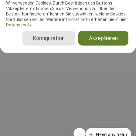
Wir verwenden Cookies. Durch Bestätigen des Buttons
"Akzeptieren" stimmen Sie der Verwendung zu. Über den
Agilityrichter
Button "Konfigurieren" können Sie auswählen, welche Cookies
Sie zulassen wollen. Weitere Informationen erhalten Sie in hier:
Dennis Treu
Datenschutz.
Deutschland
Agility Open Small, Agility Open Medium, Agility Open Large, Jumping Open Small, Jumping Open Medium, Jumping Open Large, Spiel Small, Spiel Medium, Spiel Large
Konfiguration
Akzeptieren