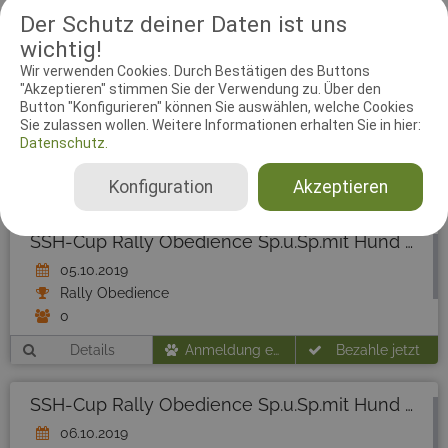
Gudrun Büchter
Der Schutz deiner Daten ist uns
Deutschland
wichtig!
05.10.2019, 06.10.2019
Wir verwenden Cookies. Durch Bestätigen des Buttons
Beginner, Klasse 1, Klasse 2, Klasse 3, Senioren
"Akzeptieren" stimmen Sie der Verwendung zu. Über den
Button "Konfigurieren" können Sie auswählen, welche Cookies
Sie zulassen wollen. Weitere Informationen erhalten Sie in hier:
Datenschutz.
Konfiguration
Akzeptieren
SSH-Cup Rally Obedience Sp.u.Sp.mit Hund Siegerland / Tag 1 - Tag 1
05.10.2019
Rally Obedience
0
Details
Anmeldung endete am 31.08.2018
Bezahle jetzt
SSH-Cup Rally Obedience Sp.u.Sp.mit Hund Siegerland / Tag 2 - Tag 2
06.10.2019