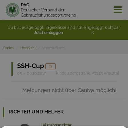
DVG
Deutscher Verband der
Gebrauchshundesportvereine
Du bist ausgeloggt. Ergebnisse sind nur eingeloggt sichtbar.
Jetzt einloggen
X
Caniva
Übersicht
Veranstaltung
SSH-Cup
05. - 06.10.2019
Kindelsbergstraße, 57223 Kreuztal
Meldungen nicht über Caniva möglich!
RICHTER UND HELFER
Leistungsrichter