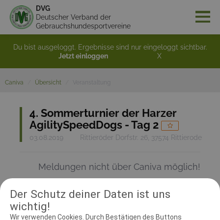
DVG
Deutscher Verband der
Gebrauchshundesportvereine
Du bist ausgeloggt. Ergebnisse sind nur eingeloggt sichtbar.
Jetzt einloggen
X
Caniva
Übersicht
Veranstaltung
4. Sommerturnier der Harzer
AgilitySpeedDogs - Tag 2
03.08.2019
Rittieröder Dorfstr. 26, 37574 Rittierode
Meldungen nicht über Caniva möglich!
Der Schutz deiner Daten ist uns
RICHTER UND HELFER
wichtig!
Wir verwenden Cookies. Durch Bestätigen des Buttons