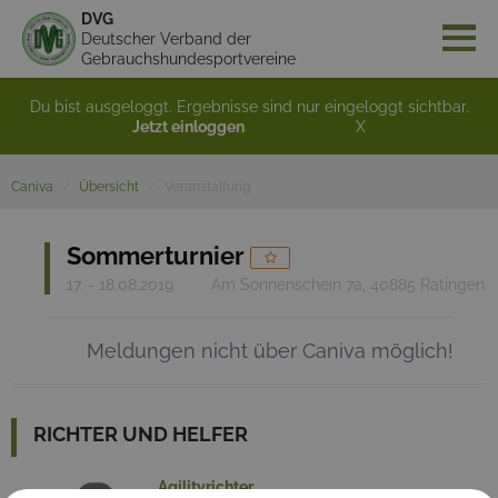
DVG
Deutscher Verband der
Gebrauchshundesportvereine
Du bist ausgeloggt. Ergebnisse sind nur eingeloggt sichtbar.
Jetzt einloggen
X
Caniva
Übersicht
Veranstaltung
Sommerturnier
17. - 18.08.2019
Am Sonnenschein 7a, 40885 Ratingen
Meldungen nicht über Caniva möglich!
RICHTER UND HELFER
Agilityrichter