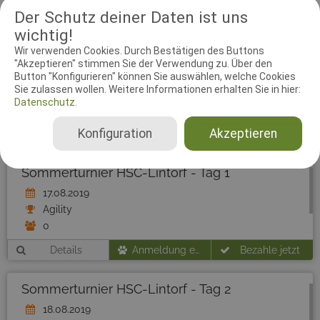
Ivo Wijns
Der Schutz deiner Daten ist uns
Deutschland
wichtig!
18.08.2019
Wir verwenden Cookies. Durch Bestätigen des Buttons
Agility 0 Small, Agility 0 Medium, Agility 0 Large, Agility 1 Small, Agility 1 Medium, Agility 1 Large, Agility 2 Small, Agility 2 Medium, Agility 2 Large, Agility 3 Small, Agility 3 Medium, Agility 3 Large, Jumping 3 Small, Jumping 3 Medium, Jumping 3 Large, Spiel Small, Spiel Medium, Spiel Large, Spiel (J0-J2)
"Akzeptieren" stimmen Sie der Verwendung zu. Über den
Button "Konfigurieren" können Sie auswählen, welche Cookies
Sie zulassen wollen. Weitere Informationen erhalten Sie in hier:
Datenschutz.
Konfiguration
Akzeptieren
Sommerturnier HSC-Lintorf - Tag 1
17.08.2019
Agility
0
Details
Anmeldung endete am 31.05.2019
Bezahle jetzt
Sommerturnier HSC-Lintorf - Tag 2
18.08.2019