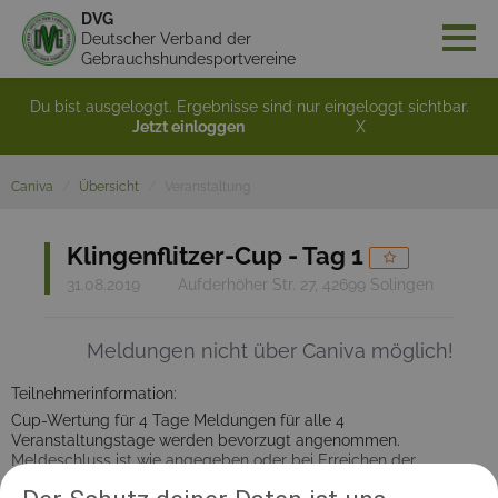
DVG
Deutscher Verband der
Gebrauchshundesportvereine
Du bist ausgeloggt. Ergebnisse sind nur eingeloggt sichtbar.
Jetzt einloggen
X
Caniva
Übersicht
Veranstaltung
Klingenflitzer-Cup - Tag 1
31.08.2019
Aufderhöher Str. 27, 42699 Solingen
Meldungen nicht über Caniva möglich!
Teilnehmerinformation:
Cup-Wertung für 4 Tage Meldungen für alle 4
Veranstaltungstage werden bevorzugt angenommen.
Meldeschluss ist wie angegeben oder bei Erreichen der
maximalen Starteranzahl. Melden über www.webmelden.de