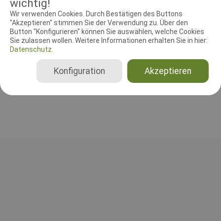
wichtig!
Wir verwenden Cookies. Durch Bestätigen des Buttons
RICHTER UND HELFER
"Akzeptieren" stimmen Sie der Verwendung zu. Über den
Button "Konfigurieren" können Sie auswählen, welche Cookies
Sie zulassen wollen. Weitere Informationen erhalten Sie in hier:
Agilityrichter
Datenschutz.
Freyermuth Karsten
Deutschland
Konfiguration
Akzeptieren
Agility 0 Small, Agility 0 Medium, Agility 0 Large, Agility 1 Small, Agility 1 Medium, Agility 1 Large, Agility 2 Small, Agility 2 Medium, Agility 2 Large, Agility 3 Small, Agility 3 Medium, Agility 3 Large, Jumping 0 Small, Jumping 0 Medium, Jumping 0 Large, Jumping 3 Small, Jumping 3 Medium, Jumping 3 Large, Spiel (J1 + J2) Small, Spiel (J1 + J2) Medium, Spiel (J1 + J2) Large