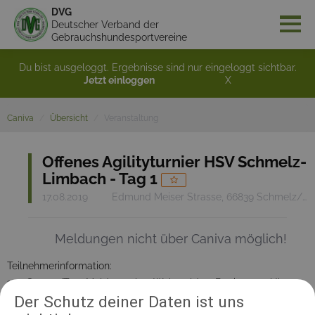
DVG
Deutscher Verband der
Gebrauchshundesportvereine
Du bist ausgeloggt. Ergebnisse sind nur eingeloggt sichtbar.
Jetzt einloggen
X
Caniva
Übersicht
Veranstaltung
Offenes Agilityturnier HSV Schmelz-
Limbach - Tag 1
17.08.2019
Edmund Meiser Strasse, 66839 Schmelz/ Limbach
Meldungen nicht über Caniva möglich!
Teilnehmerinformation:
100 Starter/Tag; Meldung über Webmelden; Beginn 9:00Uhr
Der Schutz deiner Daten ist uns