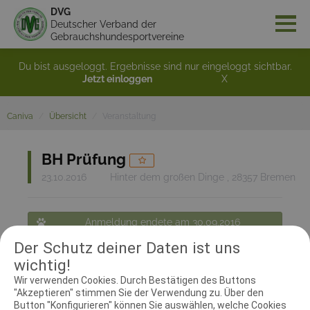
DVG
Deutscher Verband der
Gebrauchshundesportvereine
Du bist ausgeloggt. Ergebnisse sind nur eingeloggt sichtbar.
Jetzt einloggen
X
Caniva
Übersicht
Veranstaltung
BH Prüfung
23.10.2016
Hinter dem großen Dinge , 28357 Bremen
Anmeldung endete am 30.09.2016
Der Schutz deiner Daten ist uns
Zurück zur Übersicht
wichtig!
Wir verwenden Cookies. Durch Bestätigen des Buttons
"Akzeptieren" stimmen Sie der Verwendung zu. Über den
RICHTER UND HELFER
Button "Konfigurieren" können Sie auswählen, welche Cookies