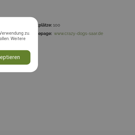
00:00
Startplätze:
100
 Verwendung zu.
0 Sulzbach
Homepage:
www.crazy-dogs-saar.de
llen. Weitere
eptieren