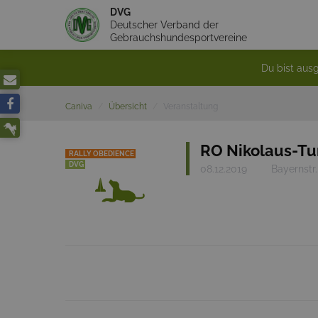
DVG
Deutscher Verband der
Gebrauchshundesportvereine
Du bist ausg
Caniva
Übersicht
Veranstaltung
RO Nikolaus-Tu
RALLY OBEDIENCE
DVG
08.12.2019
Bayernstr