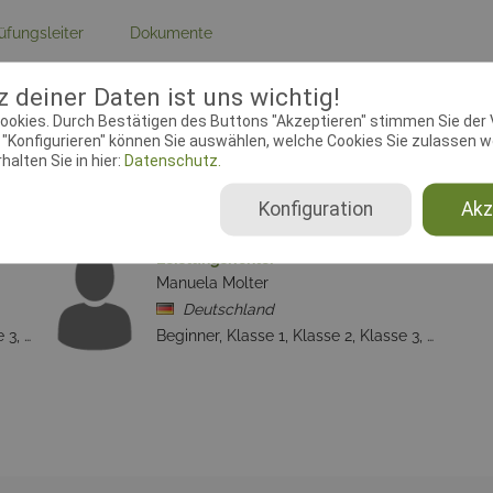
üfungsleiter
Dokumente
 deiner Daten ist uns wichtig!
ebeginn:
06.10.2019 00:00:00
Meldeschluss:
18.11.2019 00:
ookies. Durch Bestätigen des Buttons "Akzeptieren" stimmen Sie der
chtender Verein:
HSV Crazy Dogs
Adresse:
Bayernstr. 56, 6628
"Konfigurieren" können Sie auswählen, welche Cookies Sie zulassen wo
e.V., 7-1-50
alten Sie in hier:
Datenschutz.
Konfiguration
Akz
Leistungsrichter
Manuela Molter
Deutschland
Beginner, Klasse 1, Klasse 2, Klasse 3, Senioren
Beginner, Klasse 1, Klasse 2, Klasse 3, Senioren