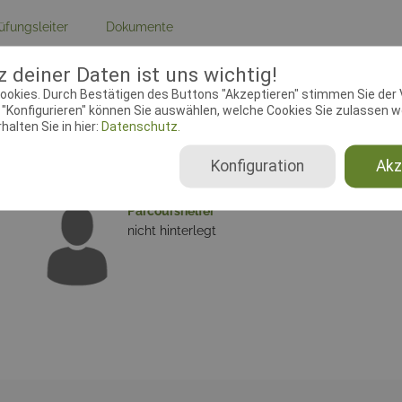
üfungsleiter
Dokumente
 deiner Daten ist uns wichtig!
ebeginn:
05.11.2018 16:18:19
Meldeschluss:
ookies. Durch Bestätigen des Buttons "Akzeptieren" stimmen Sie der
chtender Verein:
ASV In Line
"Konfigurieren" können Sie auswählen, welche Cookies Sie zulassen wo
ty, 10-5-59
alten Sie in hier:
Datenschutz.
Konfiguration
Akz
Parcourshelfer
nicht hinterlegt