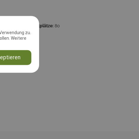
Startplätze:
80
 Verwendung zu.
llen. Weitere
eptieren