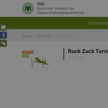
DVG
Deutscher Verband der
Gebrauchshundesportvereine
Du bist ausg
Caniva
Übersicht
Veranstaltung
Ruck Zuck Turnie
AGILITY
DVG
16.02.2019