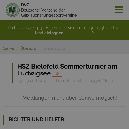
DVG
Deutscher Verband der
Gebrauchshundesportvereine
Du bist ausgeloggt. Ergebnisse sind nur eingeloggt sichtbar.
Jetzt einloggen
X
Caniva
Übersicht
Veranstaltung
HSZ Bielefeld Sommerturnier am
Ludwigsee
29. - 30.06.2019
Nemdener Str. 12, 49326 Melle
Meldungen nicht über Caniva möglich!
RICHTER UND HELFER