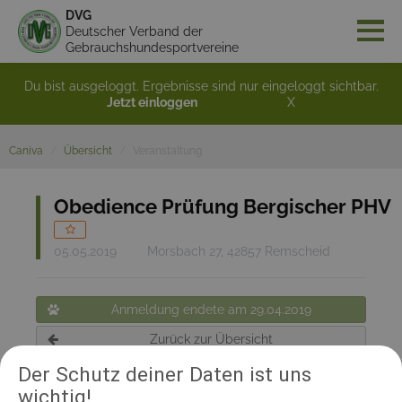
DVG
Deutscher Verband der
Gebrauchshundesportvereine
Du bist ausgeloggt. Ergebnisse sind nur eingeloggt sichtbar.
Jetzt einloggen
X
Caniva
Übersicht
Veranstaltung
Obedience Prüfung Bergischer PHV
05.05.2019
Morsbach 27, 42857 Remscheid
Anmeldung endete am 29.04.2019
Zurück zur Übersicht
Der Schutz deiner Daten ist uns
wichtig!