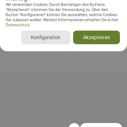
RICHTER UND HELFER
Wir verwenden Cookies. Durch Bestätigen des Buttons
"Akzeptieren" stimmen Sie der Verwendung zu. Über den
Button "Konfigurieren" können Sie auswählen, welche Cookies
Leistungsrichter
Sie zulassen wollen. Weitere Informationen erhalten Sie in hier:
Ulrike Beckschulte, Dr.
Datenschutz.
Deutschland
Beginner (2025), Klasse 1 (2025), Klasse 2 (2025), Klasse 3 (2025)
Konfiguration
Akzeptieren