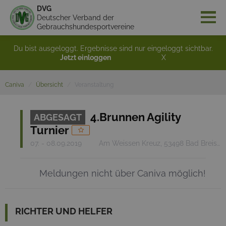
DVG
Deutscher Verband der
Gebrauchshundesportvereine
Du bist ausgeloggt. Ergebnisse sind nur eingeloggt sichtbar.
Jetzt einloggen
X
Caniva
Übersicht
Veranstaltung
4.Brunnen Agility
ABGESAGT
Turnier
07. - 08.09.2019
Am Weissen Kreuz, 53498 Bad Breisig
Meldungen nicht über Caniva möglich!
RICHTER UND HELFER