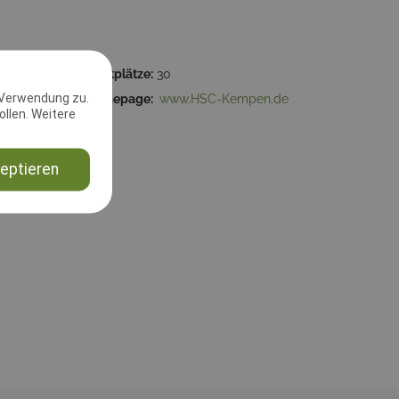
00:00
Startplätze:
30
 Verwendung zu.
Kempen
Homepage:
www.HSC-Kempen.de
llen. Weitere
eptieren