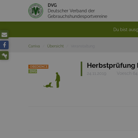
DVG
Deutscher Verband der
Gebrauchshundesportvereine
Du bist ausg
Caniva
Übersicht
Veranstaltung
Herbstprüfung
OBEDIENCE
DVG
24.11.2019
Voesch 64