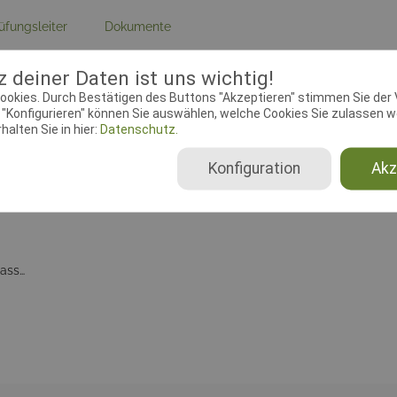
üfungsleiter
Dokumente
 deiner Daten ist uns wichtig!
ebeginn:
30.11.2018 00:00:00
Meldeschluss:
17.11.2019 00:
ookies. Durch Bestätigen des Buttons "Akzeptieren" stimmen Sie der
chtender Verein:
HSC Kempen
Adresse:
Voesch 64, 47906 
"Konfigurieren" können Sie auswählen, welche Cookies Sie zulassen wo
eb. e.V., 5-7-21
alten Sie in hier:
Datenschutz.
Konfiguration
Akz
Beginner (2025), Klasse 1 (2025), Klasse 2 (2025), Klasse 3 (2025)