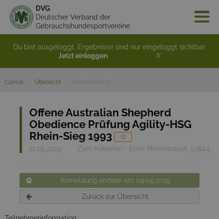
DVG
Deutscher Verband der
Gebrauchshundesportvereine
Du bist ausgeloggt. Ergebnisse sind nur eingeloggt sichtbar.
Jetzt einloggen
X
Caniva
Übersicht
Veranstaltung
Offene Australian Shepherd
Obedience Prüfung Agility-HSG
Rhein-Sieg 1993
11.05.2019
Zum Kalkofen - Ecke Rheinstrasse, 53844 Troisdorf
Anmeldung endete am 09.05.2019
Zurück zur Übersicht
Teilnehmerinformation: