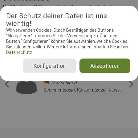
Die Obedience Prüfung findet im Rahmen des Australian
Shepherd Versatility Wochenendes in Troisdorf statt.
Der Schutz deiner Daten ist uns
Dementsprechend werden Australian Shepherd Meldungen
wichtig!
vorgezogen und freie Startplätze werden anschießend an
Vereinsmitglieder und andere Rassen/Mischlinge vergeben.
Wir verwenden Cookies. Durch Bestätigen des Buttons
"Akzeptieren" stimmen Sie der Verwendung zu. Über den
Button "Konfigurieren" können Sie auswählen, welche Cookies
Sie zulassen wollen. Weitere Informationen erhalten Sie in hier:
Datenschutz.
RICHTER UND HELFER
Konfiguration
Akzeptieren
Leistungsrichter
Judith Kraus-Ebel
Deutschland
Beginner (2025), Klasse 1 (2025), Klasse 2 (2025), Klasse 3 (2025)