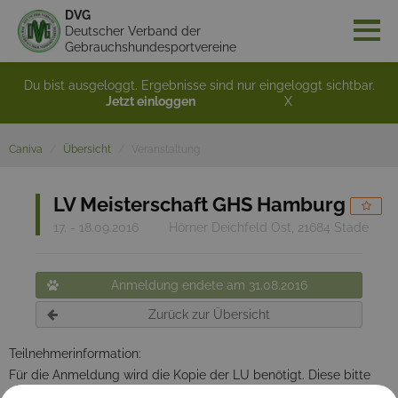
DVG
Deutscher Verband der
Gebrauchshundesportvereine
Du bist ausgeloggt. Ergebnisse sind nur eingeloggt sichtbar.
Jetzt einloggen
X
Caniva
Übersicht
Veranstaltung
LV Meisterschaft GHS Hamburg
17. - 18.09.2016
Hörner Deichfeld Ost, 21684 Stade
Anmeldung endete am 31.08.2016
Zurück zur Übersicht
Teilnehmerinformation:
Für die Anmeldung wird die Kopie der LU benötigt. Diese bitte
einscannen und als Datei der Anmeldung anhängen.