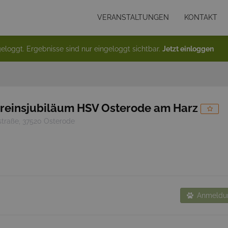
VERANSTALTUNGEN
KONTAKT
eloggt. Ergebnisse sind nur eingeloggt sichtbar.
Jetzt einloggen
reinsjubiläum HSV Osterode am Harz
straße, 37520 Osterode
Anmeldun