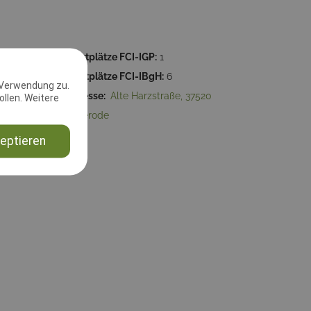
59:59
Startplätze FCI-IGP:
1
Startplätze FCI-IBgH:
6
 Verwendung zu.
terode
Adresse:
Alte Harzstraße, 37520
llen. Weitere
Osterode
eptieren