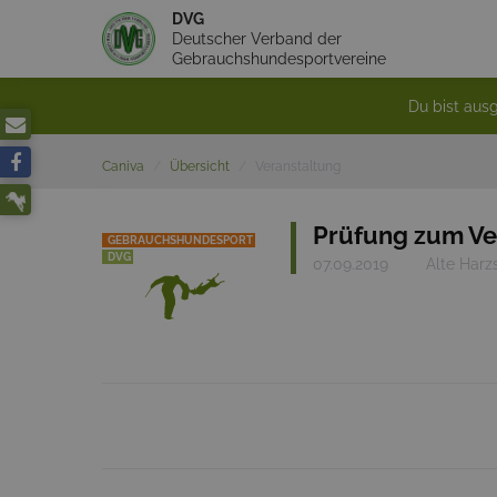
DVG
Deutscher Verband der
Gebrauchshundesportvereine
Du bist ausg
Caniva
Übersicht
Veranstaltung
Prüfung zum Ve
GEBRAUCHSHUNDESPORT
DVG
07.09.2019
Alte Harz