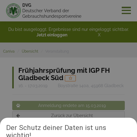
DVG
Deutscher Verband der
Gebrauchshundesportvereine
Du bist ausgeloggt. Ergebnisse sind nur eingeloggt sichtbar.
Jetzt einloggen
X
Caniva
Übersicht
Veranstaltung
Frühjahrsprüfung mit IGP FH
Gladbeck Süd
16. - 17.03.2019
Boystraße 140a, 45968 Gladbeck
Anmeldung endete am 15.03.2019
Zurück zur Übersicht
Der Schutz deiner Daten ist uns
wichtig!