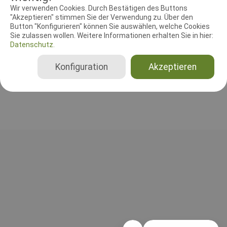
RICHTER UND HELFER
Wir verwenden Cookies. Durch Bestätigen des Buttons
"Akzeptieren" stimmen Sie der Verwendung zu. Über den
Button "Konfigurieren" können Sie auswählen, welche Cookies
Leistungsrichter
Sie zulassen wollen. Weitere Informationen erhalten Sie in hier:
Peter Oesemann
Datenschutz.
Deutschland
Gesamt
Konfiguration
Akzeptieren