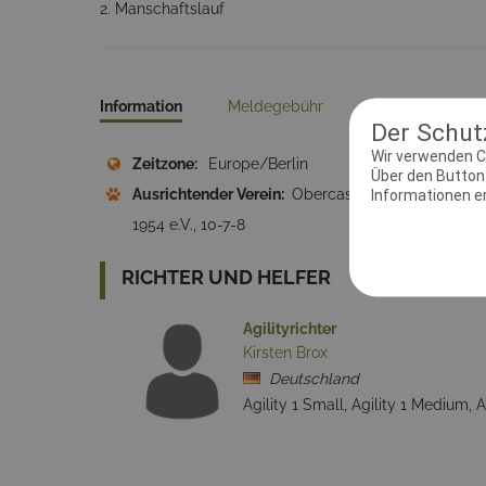
2. Manschaftslauf
Information
Meldegebühr
Kontakt
Pr
Der Schutz
Wir verwenden C
Zeitzone:
Europe/Berlin
Meld
Über den Button 
Ausrichtender Verein:
Obercastrop
Adres
Informationen erh
1954 e.V., 10-7-8
Cast
RICHTER UND HELFER
Agilityrichter
Kirsten Brox
Deutschland