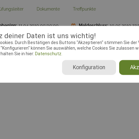
üfungsleiter
Dokumente
Treffpunkte
ebeginn:
11.04.2019 00:00:00
Meldeschluss:
10.05.2019 23:
plätze FCI-FPr:
5
Startplätze Fährtenhundprüf
 deiner Daten ist uns wichtig!
ookies. Durch Bestätigen des Buttons "Akzeptieren" stimmen Sie der
chtender Verein:
Hdfrd.
Adresse:
Reimsbacherstraße,
"Konfigurieren" können Sie auswählen, welche Cookies Sie zulassen wo
bach e.V., 7-1-28
Reimsbach
alten Sie in hier:
Datenschutz.
Konfiguration
Akz