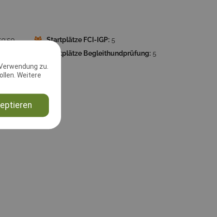
59:59
Startplätze FCI-IGP:
5
ung:
5
Startplätze Begleithundprüfung:
5
 Verwendung zu.
 66701
llen. Weitere
eptieren