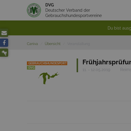
DVG
Deutscher Verband der
Gebrauchshundesportvereine
Du bist ausg
Caniva
Übersicht
Veranstaltung
Frühjahrsprüfu
GEBRAUCHSHUNDESPORT
DVG
11. - 12.05.2019
Reims