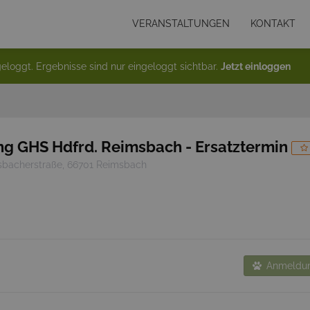
VERANSTALTUNGEN
KONTAKT
eloggt. Ergebnisse sind nur eingeloggt sichtbar.
Jetzt einloggen
ng GHS Hdfrd. Reimsbach - Ersatztermin
bacherstraße, 66701 Reimsbach
Anmeldun