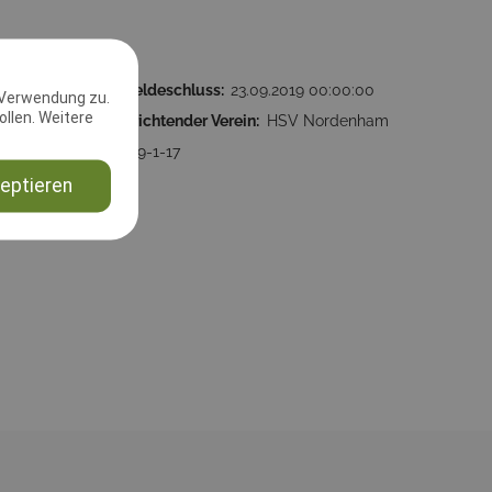
:00:00
2. Meldeschluss:
23.09.2019 00:00:00
 Verwendung zu.
llen. Weitere
Ausrichtender Verein:
HSV Nordenham
e.V., 9-1-17
eptieren