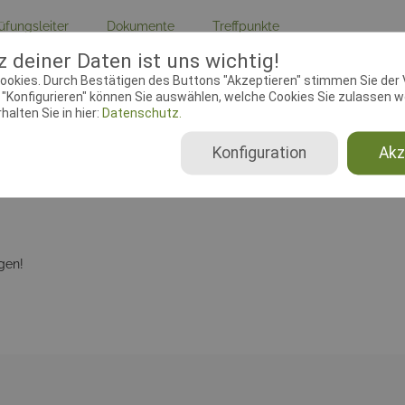
üfungsleiter
Dokumente
Treffpunkte
 deiner Daten ist uns wichtig!
ebeginn:
07.09.2019 00:00:00
Meldeschluss:
20.09.2019 00
ookies. Durch Bestätigen des Buttons "Akzeptieren" stimmen Sie der
"Konfigurieren" können Sie auswählen, welche Cookies Sie zulassen wo
plätze Begleithundprüfung:
8
Disziplin:
FCI-IBgH,
alten Sie in hier:
Datenschutz.
Begleithundprüfung
Konfiguration
Akz
gen!