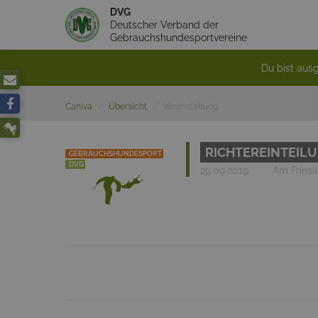
DVG
Deutscher Verband der
Gebrauchshundesportvereine
Du bist ausg
Caniva
Übersicht
Veranstaltung
RICHTEREINTEIL
GEBRAUCHSHUNDESPORT
DVG
29.09.2019
Am Fries