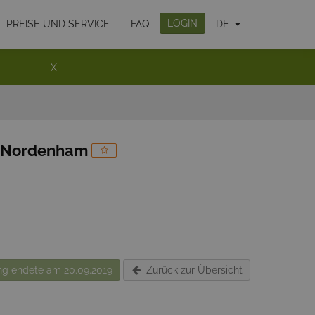
LOGIN
PREISE UND SERVICE
FAQ
DE
X
V Nordenham
g endete am 20.09.2019
Zurück zur Übersicht