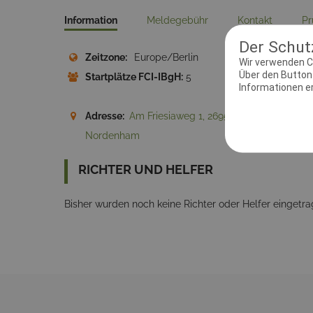
Information
Meldegebühr
Kontakt
Pr
Der Schutz
Zeitzone:
Europe/Berlin
Meld
Wir verwenden C
Über den Button 
Startplätze FCI-IBgH:
5
Start
Informationen erh
Adresse:
Am Friesiaweg 1, 26954
Nordenham
RICHTER UND HELFER
Bisher wurden noch keine Richter oder Helfer eingetra