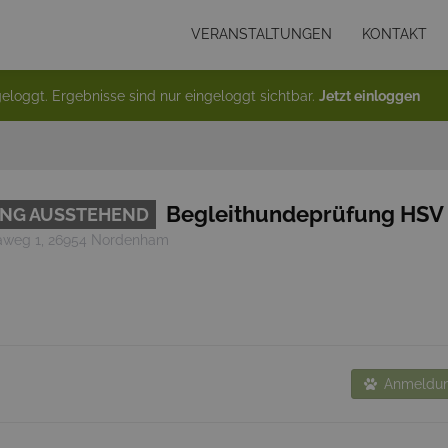
VERANSTALTUNGEN
KONTAKT
eloggt. Ergebnisse sind nur eingeloggt sichtbar.
Jetzt einloggen
Begleithundeprüfung HS
UNG AUSSTEHEND
iaweg 1, 26954 Nordenham
Anmeldun