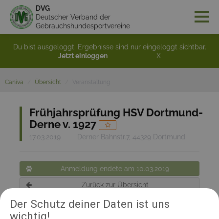
DVG
Deutscher Verband der
Gebrauchshundesportvereine
Du bist ausgeloggt. Ergebnisse sind nur eingeloggt sichtbar.
Jetzt einloggen
X
Caniva
Übersicht
Veranstaltung
Frühjahrsprüfung HSV Dortmund-
Derne v. 1927
17.03.2019
Derner Bahnstr.7, 44329 Dortmund
Anmeldung endete am 10.03.2019
Zurück zur Übersicht
Der Schutz deiner Daten ist uns
wichtig!