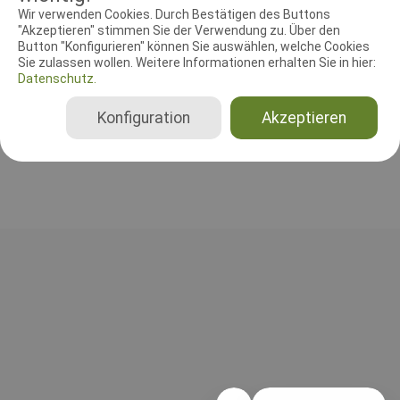
RICHTER UND HELFER
Wir verwenden Cookies. Durch Bestätigen des Buttons
"Akzeptieren" stimmen Sie der Verwendung zu. Über den
Button "Konfigurieren" können Sie auswählen, welche Cookies
Leistungsrichter
Sie zulassen wollen. Weitere Informationen erhalten Sie in hier:
Wolfhard Klüter
Datenschutz.
Deutschland
Gesamt
Konfiguration
Akzeptieren