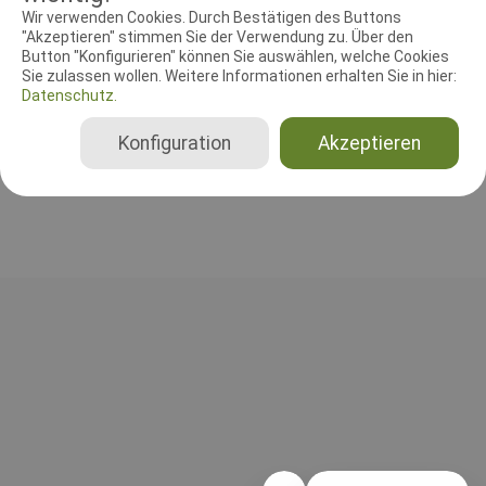
RICHTER UND HELFER
Wir verwenden Cookies. Durch Bestätigen des Buttons
"Akzeptieren" stimmen Sie der Verwendung zu. Über den
Button "Konfigurieren" können Sie auswählen, welche Cookies
Leistungsrichter
Sie zulassen wollen. Weitere Informationen erhalten Sie in hier:
Ulrich Fenners Tel. 02162/1060613
Datenschutz.
Deutschland
Gesamt
Konfiguration
Akzeptieren