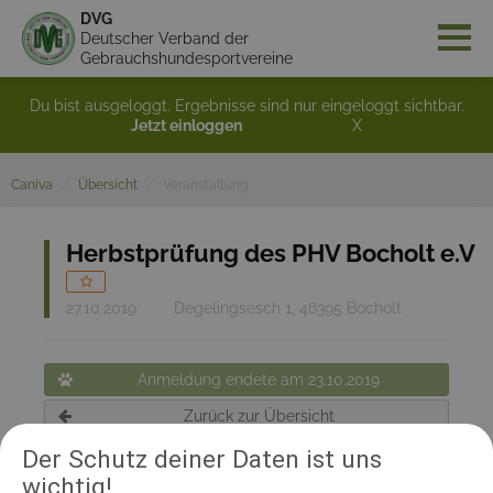
DVG
Deutscher Verband der
Gebrauchshundesportvereine
Du bist ausgeloggt. Ergebnisse sind nur eingeloggt sichtbar.
Jetzt einloggen
X
Caniva
Übersicht
Veranstaltung
Herbstprüfung des PHV Bocholt e.V
27.10.2019
Degelingsesch 1, 46395 Bocholt
Anmeldung endete am 23.10.2019
Zurück zur Übersicht
Der Schutz deiner Daten ist uns
wichtig!