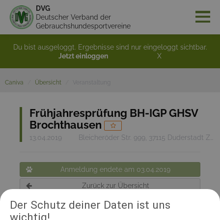
DVG
Deutscher Verband der
Gebrauchshundesportvereine
Du bist ausgeloggt. Ergebnisse sind nur eingeloggt sichtbar.
Jetzt einloggen
X
Caniva
Übersicht
Veranstaltung
Frühjahresprüfung BH-IGP GHSV
Brochthausen
13.04.2019
Bleicheröder Str. 999, 37115 Duderstadt Zwischen Brochthausen-Fuhrbach
Anmeldung endete am 03.04.2019
Zurück zur Übersicht
Der Schutz deiner Daten ist uns
wichtig!