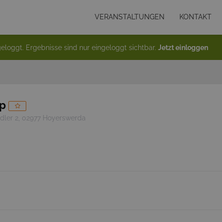
VERANSTALTUNGEN
KONTAKT
eloggt. Ergebnisse sind nur eingeloggt sichtbar.
Jetzt einloggen
up
dler 2, 02977 Hoyerswerda