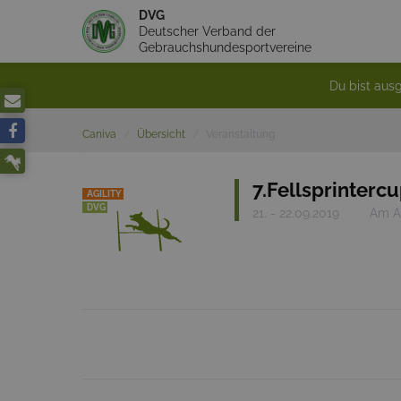
DVG
Deutscher Verband der
Gebrauchshundesportvereine
Du bist ausg
Caniva
Übersicht
Veranstaltung
7.Fellsprinterc
AGILITY
DVG
21. - 22.09.2019
Am A