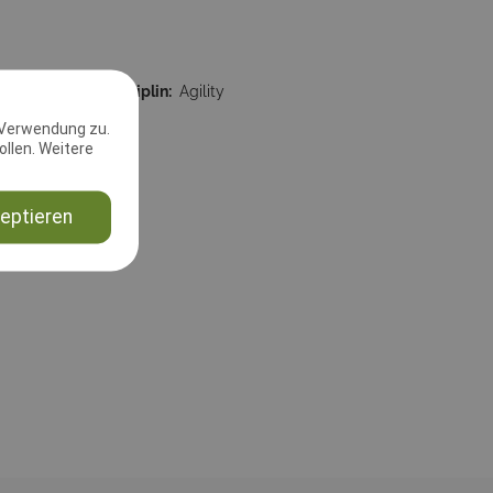
59:59
Disziplin:
Agility
 Verwendung zu.
llen. Weitere
eptieren