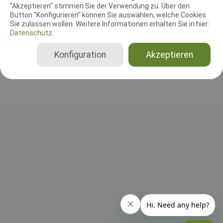
"Akzeptieren" stimmen Sie der Verwendung zu. Über den
Leistungsrichter
Button "Konfigurieren" können Sie auswählen, welche Cookies
Dieter Jäkel
Sie zulassen wollen. Weitere Informationen erhalten Sie in hier:
Deutschland
Datenschutz.
FCI-FPr 1, FCI-IFH 2, FCI-IBgH 1, FCI-IBgH 2, FCI-IBgH 3, BH-VT nur SKN, BH-VT mit SKN, BH-VT ohne SKN
Konfiguration
Akzeptieren