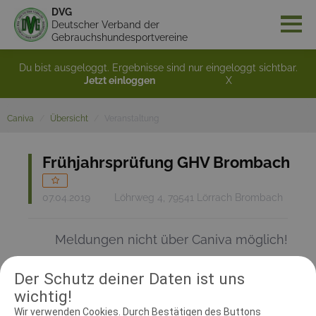
DVG
Deutscher Verband der
Gebrauchshundesportvereine
Du bist ausgeloggt. Ergebnisse sind nur eingeloggt sichtbar.
Jetzt einloggen
X
Caniva
Übersicht
Veranstaltung
Frühjahrsprüfung GHV Brombach
07.04.2019
Löhrweg 4, 79541 Lörrach Brombach
Meldungen nicht über Caniva möglich!
Der Schutz deiner Daten ist uns
RICHTER UND HELFER
wichtig!
Wir verwenden Cookies. Durch Bestätigen des Buttons