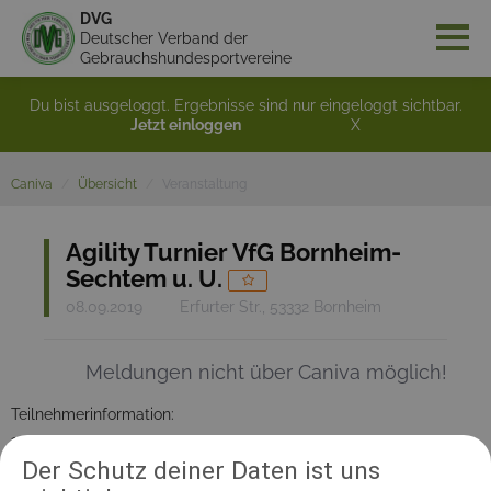
DVG
Deutscher Verband der
Gebrauchshundesportvereine
Du bist ausgeloggt. Ergebnisse sind nur eingeloggt sichtbar.
Jetzt einloggen
X
Caniva
Übersicht
Veranstaltung
Agility Turnier VfG Bornheim-
Sechtem u. U.
08.09.2019
Erfurter Str., 53332 Bornheim
Meldungen nicht über Caniva möglich!
Teilnehmerinformation:
120
Der Schutz deiner Daten ist uns