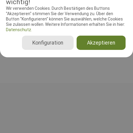
wichtig!
Wir verwenden Cookies. Durch Bestätigen des Buttons
RICHTER UND HELFER
"Akzeptieren" stimmen Sie der Verwendung zu. Über den
Button "Konfigurieren" können Sie auswählen, welche Cookies
Sie zulassen wollen. Weitere Informationen erhalten Sie in hier:
Agilityrichter
Datenschutz.
Dietmar Pantel
Deutschland
Konfiguration
Akzeptieren
Agility 0 Small, Agility 0 Medium, Agility 0 Large, Agility 1 Small, Agility 1 Medium, Agility 1 Large, Agility 2 Small, Agility 2 Medium, Agility 2 Large, Agility 3 Small, Agility 3 Medium, Agility 3 Large, Jumping 3 Small, Jumping 3 Medium, Jumping 3 Large, Jumping Open Small, Jumping Open Medium, Jumping Open Large