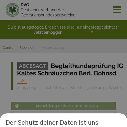
DVG
Deutscher Verband der
Gebrauchshundesportvereine
Du bist ausgeloggt. Ergebnisse sind nur eingeloggt sichtbar.
Jetzt einloggen
X
Caniva
Übersicht
Veranstaltung
Begleithundeprüfung IG
ABGESAGT
Kaltes Schnäuzchen Berl. Bohnsd.
21.09.2019
SchütteLanz-Str. 1 b, 15711 Königs Wusterhausen
Anmeldung endete am 11.09.2019
Zurück zur Übersicht
Der Schutz deiner Daten ist uns