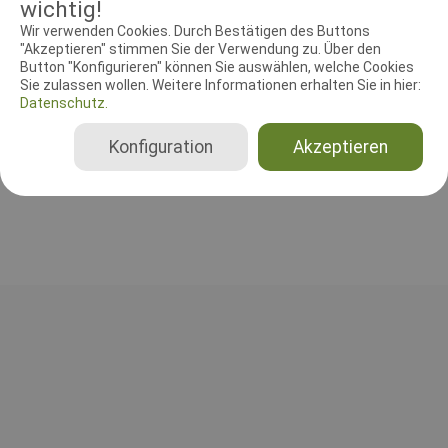
wichtig!
Wir verwenden Cookies. Durch Bestätigen des Buttons
RICHTER UND HELFER
"Akzeptieren" stimmen Sie der Verwendung zu. Über den
Button "Konfigurieren" können Sie auswählen, welche Cookies
Sie zulassen wollen. Weitere Informationen erhalten Sie in hier:
Leistungsrichter
Datenschutz.
Thomas Bretschneider
Deutschland
Konfiguration
Akzeptieren
FCI-IBgH 1, FCI-IBgH 2, FCI-IBgH 3, BH-VT nur SKN, BH-VT mit SKN, BH-VT ohne SKN