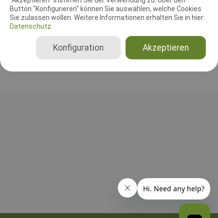
Silke Heemann
Button "Konfigurieren" können Sie auswählen, welche Cookies
Sie zulassen wollen. Weitere Informationen erhalten Sie in hier:
Deutschland
Datenschutz.
Beginner (2025), Klasse 1 (2025), Klasse 2 (2025), Klasse 3 (2025)
Konfiguration
Akzeptieren