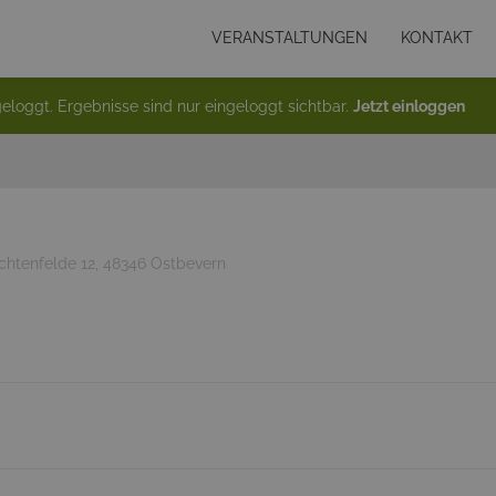
VERANSTALTUNGEN
KONTAKT
eloggt. Ergebnisse sind nur eingeloggt sichtbar.
Jetzt einloggen
chtenfelde 12, 48346 Ostbevern