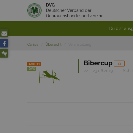
DVG
Deutscher Verband der
Gebrauchshundesportvereine
Du bist ausg
Caniva
Übersicht
Veranstaltung
Bibercup
AGILITY
DVG
22. - 23.06.2019
Schli