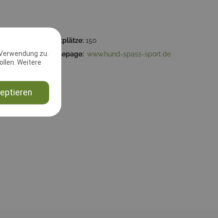
59:59
Startplätze:
150
 Verwendung zu.
 48346
Homepage:
www.hund-spass-sport.de
llen. Weitere
eptieren