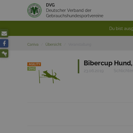
DVG
Deutscher Verband der
Gebrauchshundesportvereine
Du bist ausg
Caniva
Übersicht
Veranstaltung
Bibercup Hund, 
AGILITY
DVG
23.06.2019
Schlichte