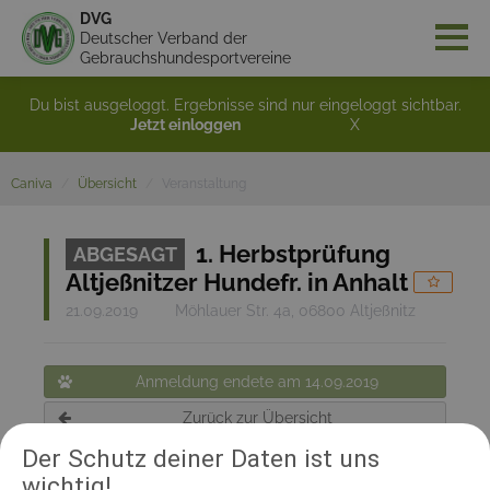
DVG
Deutscher Verband der
Gebrauchshundesportvereine
Du bist ausgeloggt. Ergebnisse sind nur eingeloggt sichtbar.
Jetzt einloggen
X
Caniva
Übersicht
Veranstaltung
1. Herbstprüfung
ABGESAGT
Altjeßnitzer Hundefr. in Anhalt
21.09.2019
Möhlauer Str. 4a, 06800 Altjeßnitz
Anmeldung endete am 14.09.2019
Zurück zur Übersicht
Der Schutz deiner Daten ist uns
wichtig!