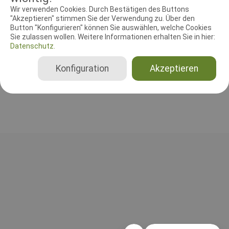
RICHTER UND HELFER
Wir verwenden Cookies. Durch Bestätigen des Buttons
"Akzeptieren" stimmen Sie der Verwendung zu. Über den
Button "Konfigurieren" können Sie auswählen, welche Cookies
Leistungsrichter
Sie zulassen wollen. Weitere Informationen erhalten Sie in hier:
Herbert Marks
Datenschutz.
Deutschland
Konfiguration
Akzeptieren
Gesamt