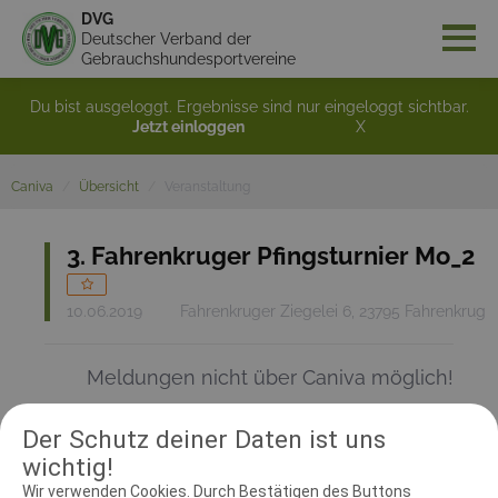
DVG
Deutscher Verband der
Gebrauchshundesportvereine
Du bist ausgeloggt. Ergebnisse sind nur eingeloggt sichtbar.
Jetzt einloggen
X
Caniva
Übersicht
Veranstaltung
3. Fahrenkruger Pfingsturnier Mo_2
10.06.2019
Fahrenkruger Ziegelei 6, 23795 Fahrenkrug
Meldungen nicht über Caniva möglich!
Der Schutz deiner Daten ist uns
RICHTER UND HELFER
wichtig!
Wir verwenden Cookies. Durch Bestätigen des Buttons