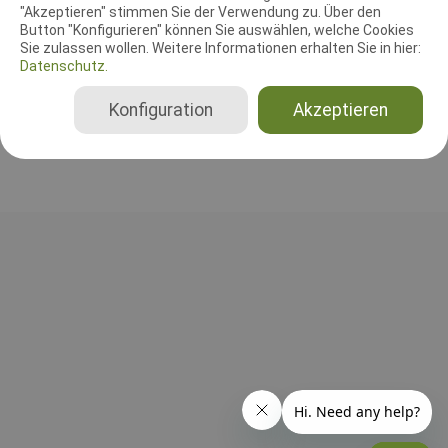
"Akzeptieren" stimmen Sie der Verwendung zu. Über den
Agilityrichter
Button "Konfigurieren" können Sie auswählen, welche Cookies
Dirk Richartz
Sie zulassen wollen. Weitere Informationen erhalten Sie in hier:
Deutschland
Datenschutz.
Agility 3 Small, Agility 3 Medium, Agility 3 Large, Jumping 3 Small, Jumping 3 Medium, Jumping 3 Large
Konfiguration
Akzeptieren