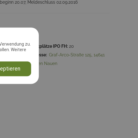
beginn 20.07, Meldeschluss 02.09.2016
 Verwendung zu.
04:40
Startplätze IPO FH:
20
llen. Weitere
einberg
Adresse:
Graf-Arco-Straße 125, 14641
Nauen Nauen
eptieren