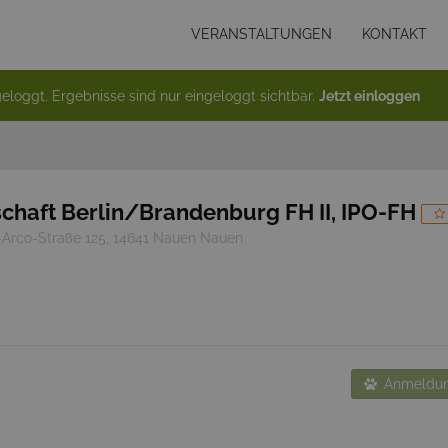
VERANSTALTUNGEN
KONTAKT
eloggt. Ergebnisse sind nur eingeloggt sichtbar.
Jetzt einloggen
chaft Berlin/Brandenburg FH II, IPO-FH
-Arco-Straße 125, 14641 Nauen Nauen
Anmeldun