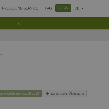
LOGIN
PREISE UND SERVICE
FAQ
DE
X
g endete am 02.08.2016
Zurück zur Übersicht