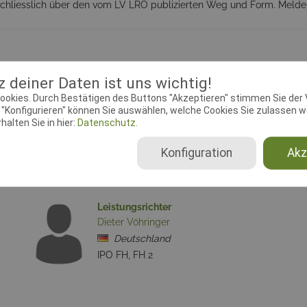
sschliesslich über den vom LV LRO publizierten Weg und Form. Melde
okumente
Treffpunkte
 deiner Daten ist uns wichtig!
ookies. Durch Bestätigen des Buttons "Akzeptieren" stimmen Sie der
ebeginn:
29.07.2016 00:00:00
Meldeschluss:
02.08.2016 23:
"Konfigurieren" können Sie auswählen, welche Cookies Sie zulassen wo
lin:
IPO FH, Fährtenhundprüfung
Ausrichtender Verein:
HSG W
alten Sie in hier:
Datenschutz.
e.V.
Konfiguration
Akz
Leistungsrichter
Dieter Vöhringer
Deutschland
IPO FH, FH 2