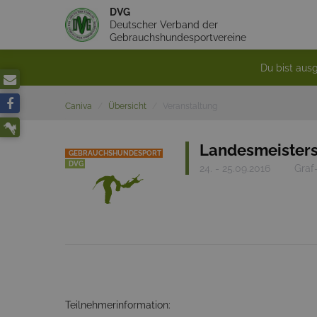
DVG
Deutscher Verband der
Gebrauchshundesportvereine
Du bist ausg
Caniva
Übersicht
Veranstaltung
Landesmeisters
GEBRAUCHSHUNDESPORT
DVG
24. - 25.09.2016
Graf
Teilnehmerinformation: