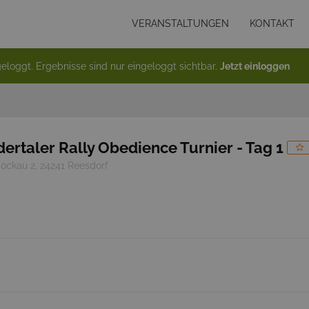
VERANSTALTUNGEN
KONTAKT
eloggt. Ergebnisse sind nur eingeloggt sichtbar.
Jetzt einloggen
idertaler Rally Obedience Turnier - Tag 1
öckau 2, 24241 Reesdorf