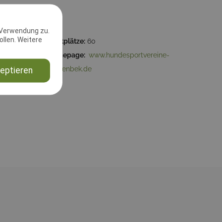
 Verwendung zu.
llen. Weitere
59:59
Startplätze:
60
4241
Homepage:
www.hundesportvereine-
wattenbek.de
eptieren