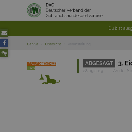
DVG
Deutscher Verband der
Gebrauchshundesportvereine
Du bist ausg
Caniva
Übersicht
Veranstaltung
3. E
ABGESAGT
RALLY OBEDIENCE
DVG
28.09.2019
An der Sp