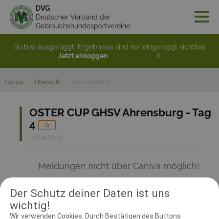
DVG
Deutscher Verband der
Gebrauchshundesportvereine
Du bist ausgeloggt. Ergebnisse sind nur eingeloggt sichtbar.
Jetzt einloggen
X
Caniva
Übersicht
Veranstaltung
OSTER CUP GHSV Ahrensburg - Tag
4
22.04.2019
Meldungen nicht über Caniva möglich!
Der Schutz deiner Daten ist uns
RICHTER UND HELFER
wichtig!
Wir verwenden Cookies. Durch Bestätigen des Buttons