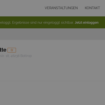
VERANSTALTUNGEN
KONTAKT
eloggt. Ergebnisse sind nur eingeloggt sichtbar.
Jetzt einloggen
tte
tr. 18, 46238 Bottrop