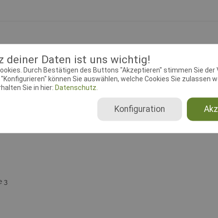
üfungsleiter
Dokumente
 deiner Daten ist uns wichtig!
ookies. Durch Bestätigen des Buttons "Akzeptieren" stimmen Sie der
ebeginn:
01.08.2019 00:00:00
Meldeschluss:
31.08.2019 23:
"Konfigurieren" können Sie auswählen, welche Cookies Sie zulassen wo
chtender Verein:
Bottrop-Mitte,
Adresse:
Arnsmannstr. 18, 46
alten Sie in hier:
Datenschutz.
2
Bottrop
Konfiguration
Akz
e 3