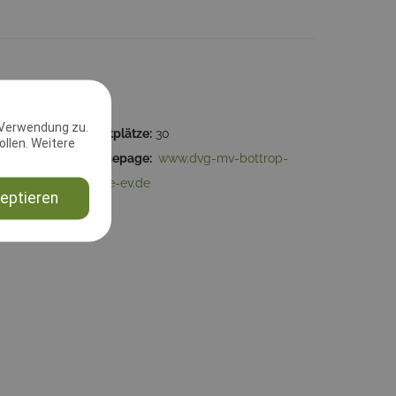
 Verwendung zu.
59:59
Startplätze:
30
llen. Weitere
238
Homepage:
www.dvg-mv-bottrop-
mitte-ev.de
eptieren