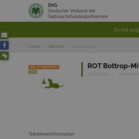
DVG
Deutscher Verband der
Gebrauchshundesportvereine
Du bist ausg
Caniva
Übersicht
Veranstaltung
ROT Bottrop-Mi
RALLY OBEDIENCE
DVG
15.09.2019
Arnsmanns
Teilnehmerinformation: