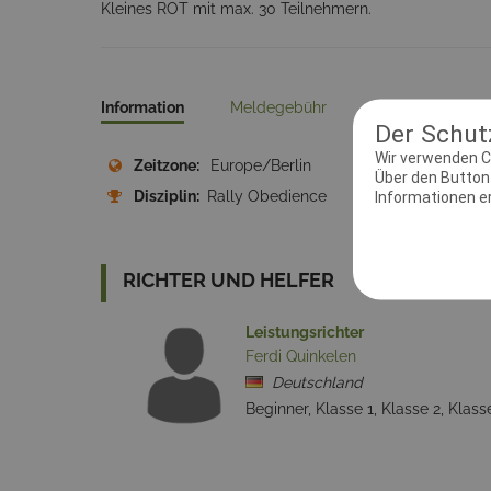
Kleines ROT mit max. 30 Teilnehmern.
Information
Meldegebühr
Kontakt
Pr
Der Schutz
Wir verwenden C
Zeitzone:
Europe/Berlin
Meld
Über den Button 
Disziplin:
Rally Obedience
Ausri
Informationen erh
10-6-
RICHTER UND HELFER
Leistungsrichter
Ferdi Quinkelen
Deutschland
Beginner, Klasse 1, Klasse 2, Klass