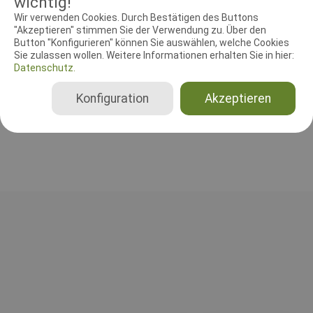
wichtig!
Wir verwenden Cookies. Durch Bestätigen des Buttons
RICHTER UND HELFER
"Akzeptieren" stimmen Sie der Verwendung zu. Über den
Button "Konfigurieren" können Sie auswählen, welche Cookies
Agilityrichter
Sie zulassen wollen. Weitere Informationen erhalten Sie in hier:
Datenschutz.
Knoll Andrea
Deutschland
Konfiguration
Akzeptieren
Agility 1 Small, Agility 1 Medium, Agility 1 Large, Agility 2 Small, Agility 2 Medium, Agility 2 Large, Agility 3 Small, Agility 3 Medium, Agility 3 Large, Jumping 3 Small, Jumping 3 Medium, Jumping 3 Large, Jumping Open Small, Jumping Open Medium, Jumping Open Large