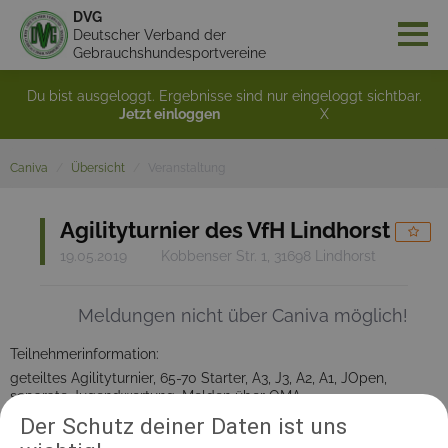
DVG
Deutscher Verband der
Gebrauchshundesportvereine
Du bist ausgeloggt. Ergebnisse sind nur eingeloggt sichtbar.
Jetzt einloggen
X
Caniva
Übersicht
Veranstaltung
Agilityturnier des VfH Lindhorst
19.05.2019
Kobbenser Str. 1, 31698 Lindhorst
Meldungen nicht über Caniva möglich!
Teilnehmerinformation:
geteiltes Agilityturnier, 65-70 Starter, A3, J3, A2, A1, JOpen,
separate Jugendwertung, Melden über OMA
Der Schutz deiner Daten ist uns