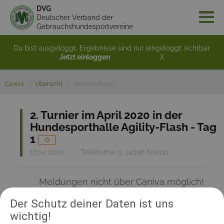
DVG
Deutscher Verband der
Gebrauchshundesportvereine
Du bist ausgeloggt. Ergebnisse sind nur eingeloggt sichtbar.
Jetzt einloggen
X
Caniva
Übersicht
Veranstaltung
2. Turnier im April 2020 in der
Hundesporthalle Agility-Flash - Tag
1
17.04.2020
Terkelsmai 9, 24996 Sterup
Meldungen nicht über Caniva möglich!
Der Schutz deiner Daten ist uns
wichtig!
RICHTER UND HELFER