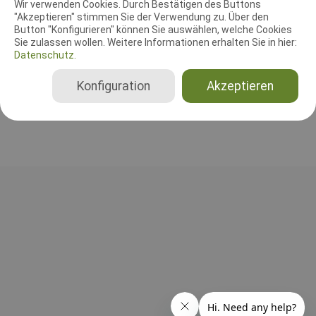
Wir verwenden Cookies. Durch Bestätigen des Buttons
"Akzeptieren" stimmen Sie der Verwendung zu. Über den
Agilityrichter
Button "Konfigurieren" können Sie auswählen, welche Cookies
Sie zulassen wollen. Weitere Informationen erhalten Sie in hier:
Matthias Rupp
Datenschutz.
Deutschland
Agility 1 Small, Agility 1 Medium, Agility 1 Large, Agility 2 Small, Agility 2 Medium, Agility 2 Large, Agility 3 Small, Agility 3 Medium, Agility 3 Large, Jumping 3 Small, Jumping 3 Medium, Jumping 3 Large, Spiel (J1 + J2) Small, Spiel (J1 + J2) Medium, Spiel (J1 + J2) Large, Agility 0 Small, Agility 0 Medium, Agility 0 Large, Spiel (J0) Small, Spiel (J0) Medium, Spiel (J0) Large
Konfiguration
Akzeptieren