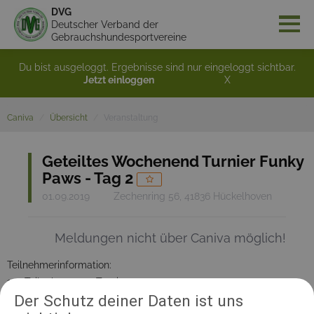
DVG
Deutscher Verband der
Gebrauchshundesportvereine
Du bist ausgeloggt. Ergebnisse sind nur eingeloggt sichtbar.
Jetzt einloggen
X
Caniva
Übersicht
Veranstaltung
Geteiltes Wochenend Turnier Funky
Paws - Tag 2
01.09.2019
Zechenring 56, 41836 Hückelhoven
Meldungen nicht über Caniva möglich!
Teilnehmerinformation:
110 Teilnehmer pro Turniertag
Der Schutz deiner Daten ist uns