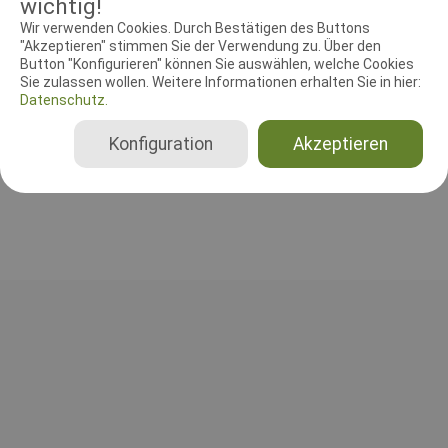
wichtig!
Wir verwenden Cookies. Durch Bestätigen des Buttons
RICHTER UND HELFER
"Akzeptieren" stimmen Sie der Verwendung zu. Über den
Button "Konfigurieren" können Sie auswählen, welche Cookies
Sie zulassen wollen. Weitere Informationen erhalten Sie in hier:
Agilityrichter
Datenschutz.
Jennifer Schilling
Deutschland
Konfiguration
Akzeptieren
Agility 0 Small, Agility 0 Medium, Agility 0 Large, Agility 1 Small, Agility 1 Medium, Agility 1 Large, Agility 2 Small, Agility 2 Medium, Agility 2 Large, Agility 3 Small, Agility 3 Medium, Agility 3 Large, Jumping 3 Small, Jumping 3 Medium, Jumping 3 Large, Spiel (J0) Small, Spiel (J0) Medium, Spiel (J0) Large, Spiel (J1 + J2) Small, Spiel (J1 + J2) Medium, Spiel (J1 + J2) Large