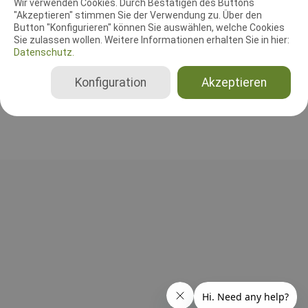
Wir verwenden Cookies. Durch Bestätigen des Buttons
"Akzeptieren" stimmen Sie der Verwendung zu. Über den
Leistungsrichter
Button "Konfigurieren" können Sie auswählen, welche Cookies
Amanda M. Hoskinson
Sie zulassen wollen. Weitere Informationen erhalten Sie in hier:
Datenschutz.
Vereinigte Staaten von Amerika
Gesamt
Konfiguration
Akzeptieren