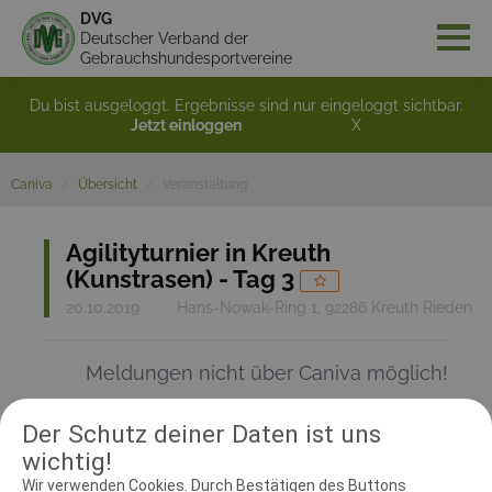
DVG
Deutscher Verband der
Gebrauchshundesportvereine
Du bist ausgeloggt. Ergebnisse sind nur eingeloggt sichtbar.
Jetzt einloggen
X
Caniva
Übersicht
Veranstaltung
Agilityturnier in Kreuth
(Kunstrasen) - Tag 3
20.10.2019
Hans-Nowak-Ring 1, 92286 Kreuth Rieden
Meldungen nicht über Caniva möglich!
Der Schutz deiner Daten ist uns
RICHTER UND HELFER
wichtig!
Wir verwenden Cookies. Durch Bestätigen des Buttons