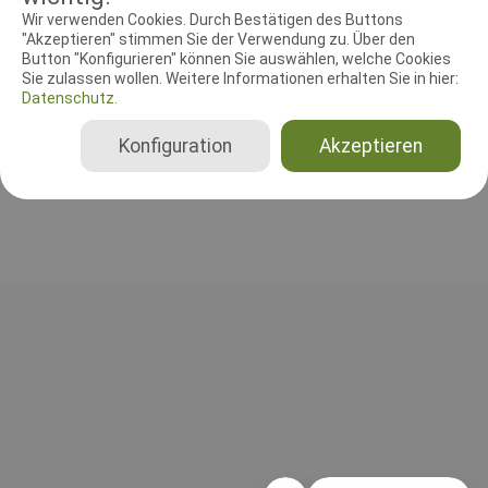
RICHTER UND HELFER
Wir verwenden Cookies. Durch Bestätigen des Buttons
"Akzeptieren" stimmen Sie der Verwendung zu. Über den
Button "Konfigurieren" können Sie auswählen, welche Cookies
Leistungsrichter
Sie zulassen wollen. Weitere Informationen erhalten Sie in hier:
Franz-Josef Schwan
Datenschutz.
Deutschland
Konfiguration
Akzeptieren
Gesamt