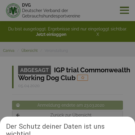
DVG
Deutscher Verband der
Gebrauchshundesportvereine
Du bist ausgeloggt. Ergebnisse sind nur eingeloggt sichtbar.
Jetzt einloggen
X
Caniva
Übersicht
Veranstaltung
IGP trial Commonwealth
ABGESAGT
Working Dog Club
05.04.2020
Anmeldung endete am 23.03.2020
Zurück zur Übersicht
Der Schutz deiner Daten ist uns
wichtig!